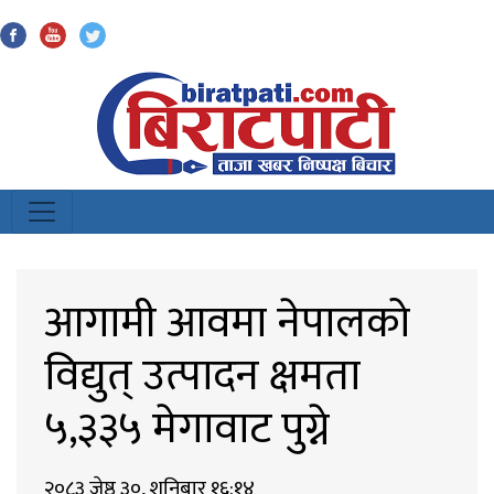
Biratpati
आगामी आवमा नेपालको
विद्युत् उत्पादन क्षमता
५,३३५ मेगावाट पुग्ने
२०८३ जेष्ठ ३०, शनिबार १६:१४