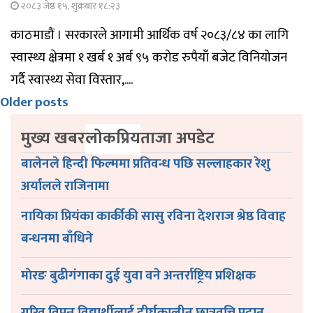
२०८३ जेष्ठ १५, शुक्रबार १८:२३
काठमाडौं । सरकारले आगामी आर्थिक वर्ष २०८३/८४ का लागि
स्वास्थ्य क्षेत्रमा १ खर्ब १ अर्ब ९५ करोड रुपैयाँ बजेट विनियोजन
गर्दै स्वास्थ्य सेवा विस्तार,....
Posts
Older posts
navigation
मुख्य खबर
लोकप्रिय
ताजा अपडेट
बालेनले हिन्दी फिल्ममा प्रतिवन्ध पछि सल्लाहकार रेशु
अर्यालले राजिनामा
नायिका प्रियंका कार्कीकी सासु रविना देशराज श्रेष्ठ विवाह
बन्धनमा बाँधिने
माेरङ बुढीगंगाका दुई युवा वने अन्तर्राष्ट्रिय प्रशिक्षक
गरिव विपन्न विद्यार्थीलाई दीर्घकालीन छात्रवृत्ति प्रदान