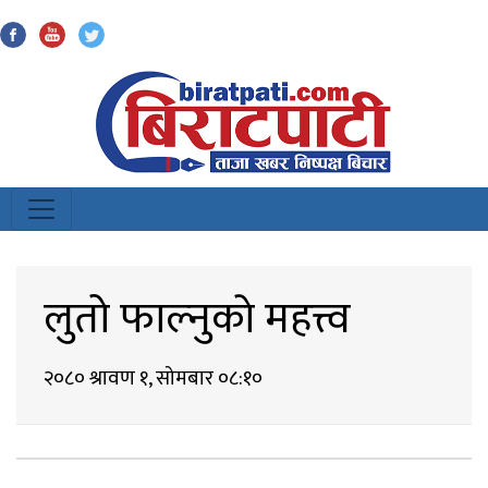
Biratpati
लुतो फाल्नुकाे महत्त्व
२०८० श्रावण १, सोमबार ०८:१०