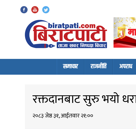
Biratpati
समाचार
राजनीति
अपराध
रक्तदानबाट सुरु भयो ध
२०८३ जेष्ठ ३१, आईतवार २१:००