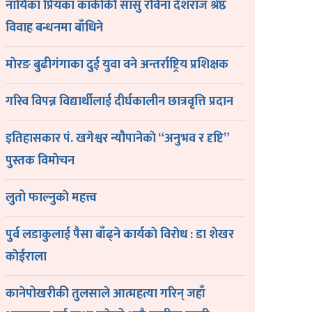
नायिका प्रियंका कार्कीकी सासु रविना देशराज श्रेष्ठ
विवाह बन्धनमा बाँधिने
माेरङ बुढीगंगाका दुई युवा वने अन्तर्राष्ट्रिय प्रशिक्षक
गरिव विपन्न विद्यार्थीलाई दीर्घकालीन छात्रवृत्ति प्रदान
इतिहासकार पं. खगेश्वर न्यौपानेकाे “अनुभव र दृष्टि”
पुस्तक विमाेचन
लुतो फाल्नुकाे महत्त्व
पुर्व लडाकुलाई पैसा बाँढ्ने कार्यकाे विराेध : डा शेखर
काेईराला
कानेपोखरीकी तुलसाले आत्महत्या गरिन् जहाँ