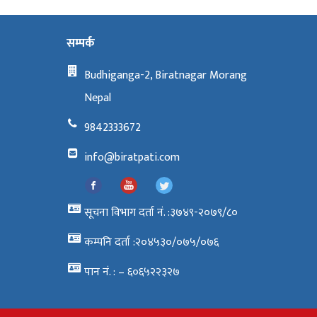
सम्पर्क
Budhiganga-2, Biratnagar Morang
Nepal
9842333672
info@biratpati.com
सूचना विभाग दर्ता नं. :३७४९-२०७९/८०
कम्पनि दर्ता :२०४५३०/०७५/०७६
पान नं. : – ६०६५२२३२७