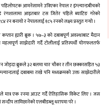
 पहिलोपटक आमनेसामने उत्रिएका नेपाल र इंग्ल्यान्डबीचको
खेडे रंगशालामा आइतबार टस जितेर पहिले ब्याटिङ गरेको
१८४ रन बनायो र नेपाललाई १८५ रनको लक्ष्य प्रस्तुत गर्‍यो ।
र कप्तान ह्यारी ब्रुक । ५७–३ को दबाबपूर्ण अवस्थाबाट मैदान
हत्वपूर्ण साझेदारी गर्दै टोलीलाई प्रतिस्पर्धी योगफलतर्फ
न जोड्दा ब्रुकले ३२ बलमा चार चौका र तीन छक्कासहित ५३
ल्यान्डलाई दबाबमा राखे पनि मध्यक्रमको उक्त साझेदारीले
ले मात्र एक रनमा आउट गर्दै ऐतिहासिक विकेट लिए । जस
ै सन्दीप लामिछानेको एलबीडब्लू धरापमा परे ।