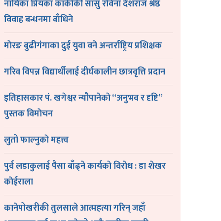
नायिका प्रियंका कार्कीकी सासु रविना देशराज श्रेष्ठ
विवाह बन्धनमा बाँधिने
माेरङ बुढीगंगाका दुई युवा वने अन्तर्राष्ट्रिय प्रशिक्षक
गरिव विपन्न विद्यार्थीलाई दीर्घकालीन छात्रवृत्ति प्रदान
इतिहासकार पं. खगेश्वर न्यौपानेकाे “अनुभव र दृष्टि”
पुस्तक विमाेचन
लुतो फाल्नुकाे महत्त्व
पुर्व लडाकुलाई पैसा बाँढ्ने कार्यकाे विराेध : डा शेखर
काेईराला
कानेपोखरीकी तुलसाले आत्महत्या गरिन् जहाँ