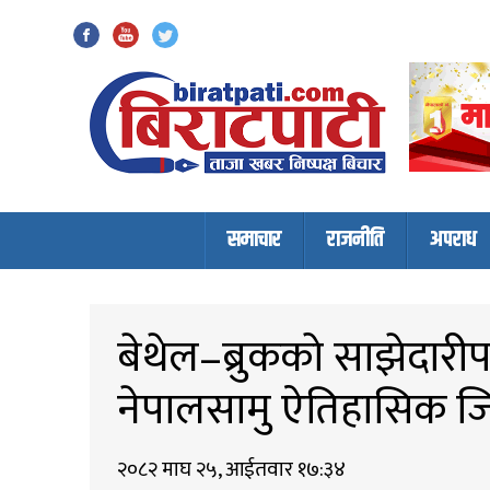
Biratpati
समाचार
राजनीति
अपराध
बेथेल–ब्रुकको साझेदारीपछ
नेपालसामु ऐतिहासिक ज
२०८२ माघ २५, आईतवार १७:३४