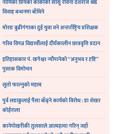
नायिका प्रियंका कार्कीकी सासु रविना देशराज श्रेष्ठ
विवाह बन्धनमा बाँधिने
माेरङ बुढीगंगाका दुई युवा वने अन्तर्राष्ट्रिय प्रशिक्षक
गरिव विपन्न विद्यार्थीलाई दीर्घकालीन छात्रवृत्ति प्रदान
इतिहासकार पं. खगेश्वर न्यौपानेकाे “अनुभव र दृष्टि”
पुस्तक विमाेचन
लुतो फाल्नुकाे महत्त्व
पुर्व लडाकुलाई पैसा बाँढ्ने कार्यकाे विराेध : डा शेखर
काेईराला
कानेपोखरीकी तुलसाले आत्महत्या गरिन् जहाँ