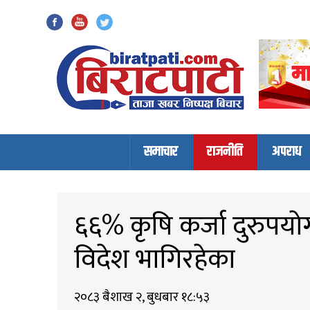
Biratpati
समाचार
राजनीति
अपराध
६६% कृषि कर्जा दुरुपयो
विदेश भागिरहेका
२०८३ बैशाख २, बुधबार १८:५३