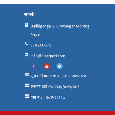
सम्पर्क
Budhiganga-2, Biratnagar Morang
Nepal
9842333672
info@biratpati.com
सूचना विभाग दर्ता नं. :३७४९-२०७९/८०
कम्पनि दर्ता :२०४५३०/०७५/०७६
पान नं. : – ६०६५२२३२७