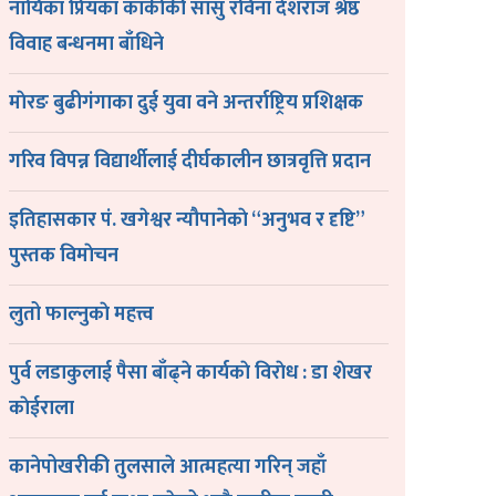
नायिका प्रियंका कार्कीकी सासु रविना देशराज श्रेष्ठ
विवाह बन्धनमा बाँधिने
माेरङ बुढीगंगाका दुई युवा वने अन्तर्राष्ट्रिय प्रशिक्षक
गरिव विपन्न विद्यार्थीलाई दीर्घकालीन छात्रवृत्ति प्रदान
इतिहासकार पं. खगेश्वर न्यौपानेकाे “अनुभव र दृष्टि”
पुस्तक विमाेचन
लुतो फाल्नुकाे महत्त्व
पुर्व लडाकुलाई पैसा बाँढ्ने कार्यकाे विराेध : डा शेखर
काेईराला
कानेपोखरीकी तुलसाले आत्महत्या गरिन् जहाँ