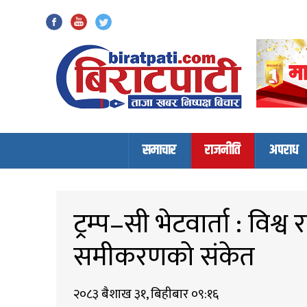
Biratpati
समाचार
राजनीति
अपराध
ट्रम्प–सी भेटवार्ता : विश्
समीकरणको संकेत
२०८३ बैशाख ३१, बिहीबार ०९:१६