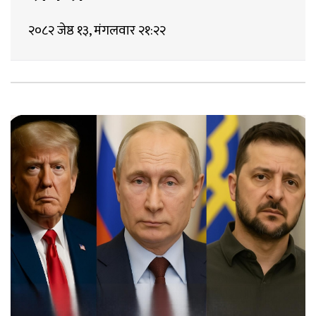
२०८२ जेष्ठ १३, मंगलवार २१:२२