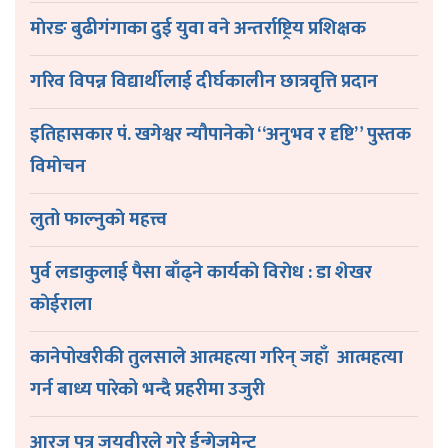
माेरङ बुढीगंगाका दुई युवा वने अन्तर्राष्ट्रिय प्रशिक्षक
गरिव विपन्न विद्यार्थीलाई दीर्घकालीन छात्रवृत्ति प्रदान
इतिहासकार पं. खगेश्वर न्यौपानेकाे “अनुभव र दृष्टि” पुस्तक
विमाेचन
लुतो फाल्नुकाे महत्त्व
पुर्व लडाकुलाई पैसा बाँढ्ने कार्यकाे विराेध : डा शेखर
काेईराला
कानेपोखरीकी तुलसाले आत्महत्या गरिन् जहाँ आत्महत्या
गर्न बाध्य पारेको भन्दै प्रहरीमा उजुरी
आरजु पुत्र जयवीरले गरे ईन्गेजमेन्ट