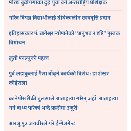
माेरङ बुढीगंगाका दुई युवा वने अन्तर्राष्ट्रिय प्रशिक्षक
गरिव विपन्न विद्यार्थीलाई दीर्घकालीन छात्रवृत्ति प्रदान
इतिहासकार पं. खगेश्वर न्यौपानेकाे “अनुभव र दृष्टि” पुस्तक
विमाेचन
लुतो फाल्नुकाे महत्त्व
पुर्व लडाकुलाई पैसा बाँढ्ने कार्यकाे विराेध : डा शेखर
काेईराला
कानेपोखरीकी तुलसाले आत्महत्या गरिन् जहाँ आत्महत्या
गर्न बाध्य पारेको भन्दै प्रहरीमा उजुरी
आरजु पुत्र जयवीरले गरे ईन्गेजमेन्ट