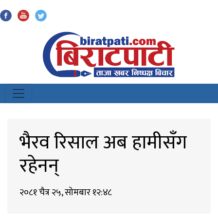
Biratpati
भैरव रिसाल अब हामीसँग
रहेनन्
२०८१ चैत्र २५, सोमबार १२:४८