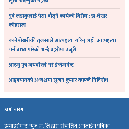
लुतो फाल्नुकाे महत्त्व
पुर्व लडाकुलाई पैसा बाँढ्ने कार्यकाे विराेध : डा शेखर
काेईराला
कानेपोखरीकी तुलसाले आत्महत्या गरिन् जहाँ आत्महत्या
गर्न बाध्य पारेको भन्दै प्रहरीमा उजुरी
आरजु पुत्र जयवीरले गरे ईन्गेजमेन्ट
आइक्यानकाे अध्यक्षमा सुजन कुमार काफ्ले निर्विरोध
हाम्रो बारेमा
इन्भाइरोमेन्ट न्युज प्रा. लि द्वारा संचालित अनलाईन पत्रिका।