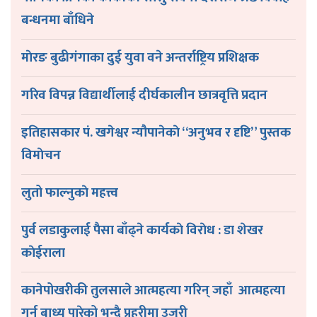
बन्धनमा बाँधिने
माेरङ बुढीगंगाका दुई युवा वने अन्तर्राष्ट्रिय प्रशिक्षक
गरिव विपन्न विद्यार्थीलाई दीर्घकालीन छात्रवृत्ति प्रदान
इतिहासकार पं. खगेश्वर न्यौपानेकाे “अनुभव र दृष्टि” पुस्तक
विमाेचन
लुतो फाल्नुकाे महत्त्व
पुर्व लडाकुलाई पैसा बाँढ्ने कार्यकाे विराेध : डा शेखर
काेईराला
कानेपोखरीकी तुलसाले आत्महत्या गरिन् जहाँ आत्महत्या
गर्न बाध्य पारेको भन्दै प्रहरीमा उजुरी