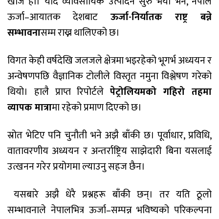
खोज हो। यदि व्यावसायिक उत्पादन सुरु भयो भने, नेपाल
ऊर्जा–आयातक देशबाट
ऊर्जा-निर्यातक राष्ट्र बन्ने
सम्भावना
सम्म राख्न थालिएको छ।
विगत केही वर्षदेखि जलजले क्षेत्रमा भइरहेको भूगर्भ अध्ययन र
अन्वेषणपछि वैज्ञानिक टोलीले विस्तृत नमुना विश्लेषण गरेको
थियो। हालै प्राप्त रिपोर्टले
पेट्रोलियमको गहिरो तहमा
व्यापक मात्रा
मा रहेको प्रमाण दिएको छ।
स्रोत भेटिए पनि चुनौती भने अझै बाँकी छ। पूर्वाधार, प्रविधि,
वातावरणीय अध्ययन र अन्तर्राष्ट्रिय साझेदारी बिना यसलाई
उत्खनन गरेर प्रयोगमा ल्याउनु सहज छैन।
यसबारे अझै धेरै प्रश्नहरू बाँकी छन्। तर यति ठूलो
सम्भावनाले नेपालभित्र ऊर्जा–सम्पन्न भविष्यको परिकल्पना