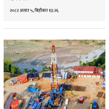
२०८२ असार ५, बिहीबार १३:२६