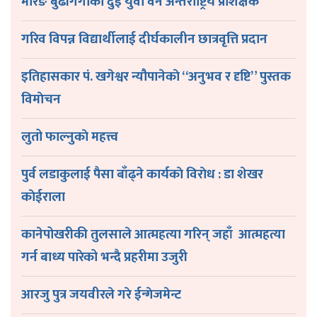
माेरङ बुढीगंगाका दुई युवा वने अन्तर्राष्ट्रिय प्रशिक्षक
गरिव विपन्न विद्यार्थीलाई दीर्घकालीन छात्रवृत्ति प्रदान
इतिहासकार पं. खगेश्वर न्यौपानेकाे “अनुभव र दृष्टि” पुस्तक
विमाेचन
लुतो फाल्नुकाे महत्त्व
पुर्व लडाकुलाई पैसा बाँढ्ने कार्यकाे विराेध : डा शेखर
काेईराला
कानेपोखरीकी तुलसाले आत्महत्या गरिन् जहाँ आत्महत्या
गर्न बाध्य पारेको भन्दै प्रहरीमा उजुरी
आरजु पुत्र जयवीरले गरे ईन्गेजमेन्ट